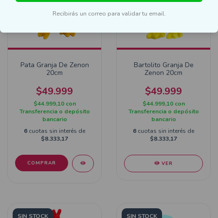
Recibirás un correo para validar tu email.
Pata Granja De Zenon
Bartolito Granja De
20cm
Zenon 20cm
$49.999
$49.999
$44.999,10
con
$44.999,10
con
Transferencia o depósito
Transferencia o depósito
bancario
bancario
6
cuotas sin interés de
6
cuotas sin interés de
$8.333,17
$8.333,17
VER
SIN STOCK
SIN STOCK