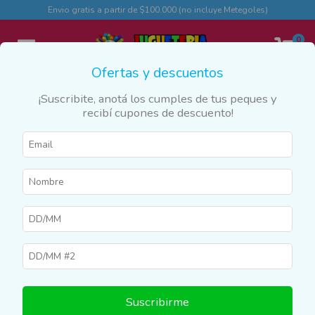
Envio gratis a partir de $100.000 (no incluye Metegoles)
0
Ofertas y descuentos
¡Suscribite, anotá los cumples de tus peques y
recibí cupones de descuento!
Inicio
>
Marcas y Franquicias
>
Granja de Zenon
Granja de Zenon
Filtrar
SIN STOCK
Suscribirme