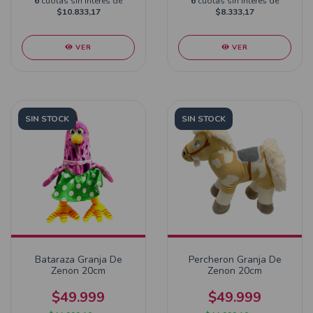
6
cuotas sin interés de
6
cuotas sin interés de
$10.833,17
$8.333,17
VER
VER
SIN STOCK
SIN STOCK
Bataraza Granja De
Percheron Granja De
Zenon 20cm
Zenon 20cm
$49.999
$49.999