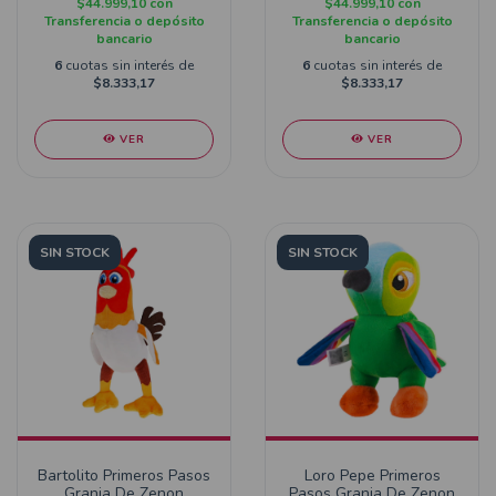
$44.999,10
con
$44.999,10
con
Transferencia o depósito
Transferencia o depósito
bancario
bancario
6
cuotas sin interés de
6
cuotas sin interés de
$8.333,17
$8.333,17
VER
VER
SIN STOCK
SIN STOCK
Bartolito Primeros Pasos
Loro Pepe Primeros
Granja De Zenon
Pasos Granja De Zenon