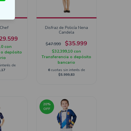
 Chef
Disfraz de Policía Nena
Candela
29.599
$35.999
$47.999
10
con
$32.399,10
con
 o depósito
Transferencia o depósito
rio
bancario
interés de
,17
6
cuotas sin interés de
$5.999,83
20
%
OFF