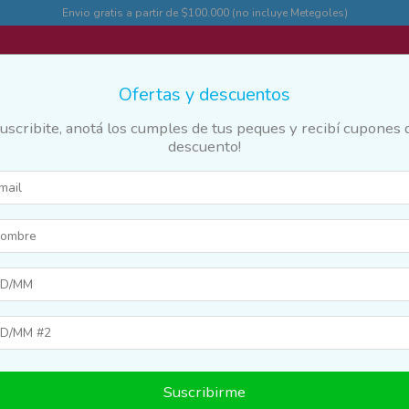
Envio gratis a partir de $100.000 (no incluye Metegoles)
Ofertas y descuentos
Suscribite, anotá los cumples de tus peques y recibí cupones 
descuento!
des
Marcas y franquicias
Destacados
Guia
20
%
20
%
OFF
OFF
Suscribirme