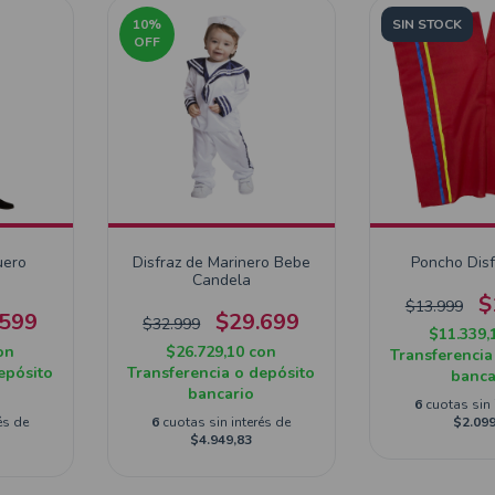
10
%
SIN STOCK
OFF
uero
Disfraz de Marinero Bebe
Poncho Disf
Candela
$
$13.999
.599
$29.699
$32.999
$11.339,
on
$26.729,10
con
Transferencia
epósito
Transferencia o depósito
banca
bancario
6
cuotas sin 
és de
6
cuotas sin interés de
$2.099
$4.949,83