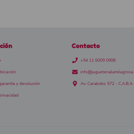
ción
Contacto
o
+54 11 6009 0908
bicación
info@jugueterialamilagrosa
 garantía y devolución
Av. Carabobo 572 - C.A.B.A.
privacidad