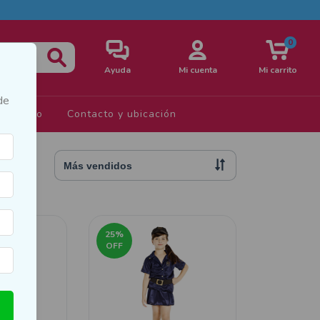
0
Ayuda
Mi cuenta
Mi carrito
de
s de Uso
Contacto y ubicación
25
%
OFF