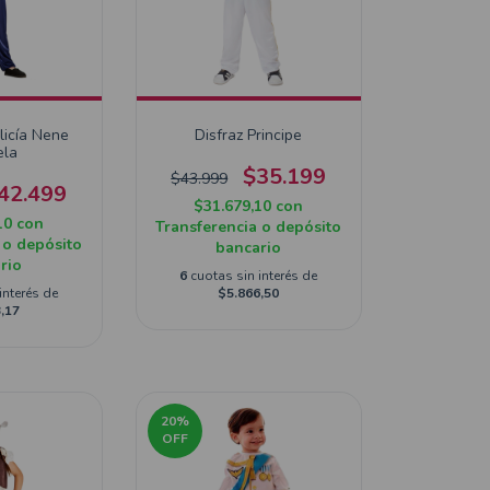
licía Nene
Disfraz Principe
ela
$35.199
$43.999
42.499
$31.679,10
con
10
con
Transferencia o depósito
 o depósito
bancario
rio
6
cuotas sin interés de
interés de
$5.866,50
,17
20
%
OFF