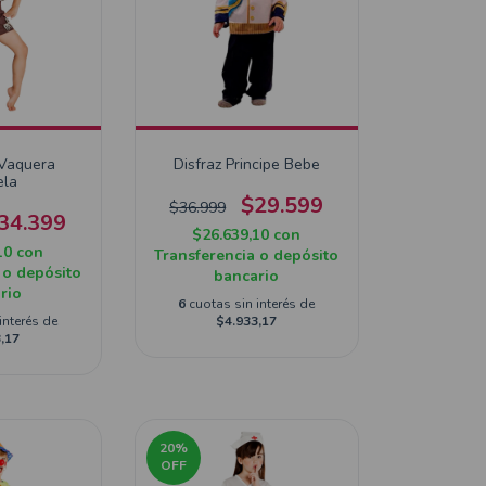
 Vaquera
Disfraz Principe Bebe
ela
$29.599
$36.999
34.399
$26.639,10
con
10
con
Transferencia o depósito
 o depósito
bancario
rio
6
cuotas sin interés de
interés de
$4.933,17
,17
20
%
OFF