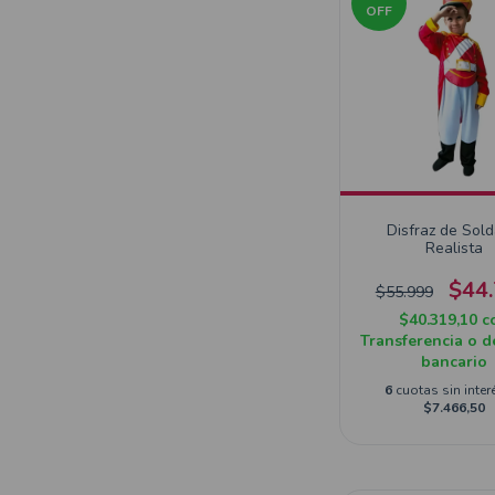
OFF
Disfraz de Sol
Realista
$44
$55.999
$40.319,10
c
Transferencia o d
bancario
6
cuotas sin inter
$7.466,50