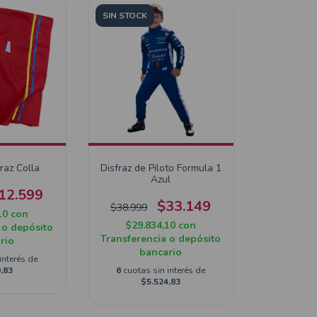
SIN STOCK
raz Colla
Disfraz de Piloto Formula 1
Azul
12.599
$33.149
$38.999
10
con
$29.834,10
con
 o depósito
Transferencia o depósito
rio
bancario
interés de
,83
6
cuotas sin interés de
$5.524,83