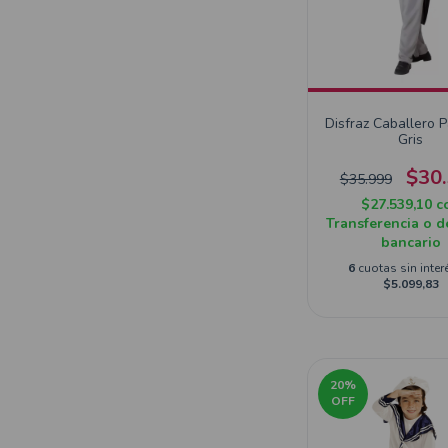
Disfraz Caballero 
Gris
$30
$35.999
$27.539,10
c
Transferencia o d
bancario
6
cuotas sin inter
$5.099,83
20
%
OFF