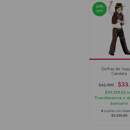
20
%
OFF
Disfraz de Vaq
Candela
$33
$41.999
$30.239,10
c
Transferencia o d
bancario
6
cuotas sin inter
$5.599,83