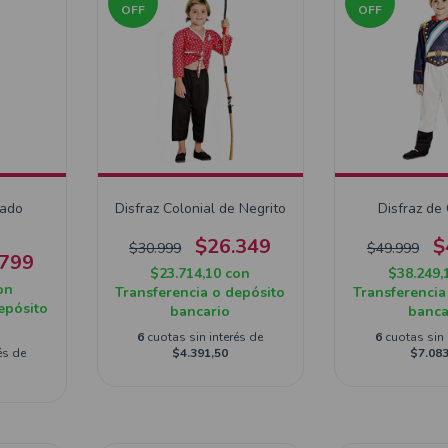
OFF
OFF
dado
Disfraz Colonial de Negrito
Disfraz de
$26.349
$
$30.999
$49.999
.799
$23.714,10
con
$38.249,
on
Transferencia o depósito
Transferencia
epósito
bancario
banca
6
cuotas sin interés de
6
cuotas sin 
és de
$4.391,50
$7.083