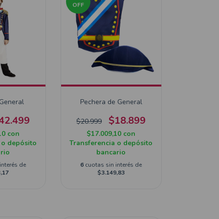
OFF
 General
Pechera de General
42.499
$18.899
$20.999
10
con
$17.009,10
con
 o depósito
Transferencia o depósito
rio
bancario
interés de
6
cuotas sin interés de
,17
$3.149,83