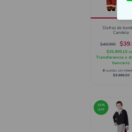
Disfraz de bom
Candela
$39
$49.999
$35.999,10
c
Transferencia o d
bancario
6
cuotas sin inter
$6.666,50
15
%
OFF