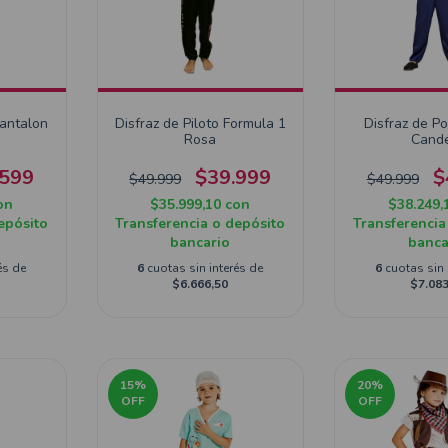
Pantalon
Disfraz de Piloto Formula 1
Disfraz de Po
Rosa
Cand
.599
$39.999
$
$49.999
$49.999
on
$35.999,10
con
$38.249,
epósito
Transferencia o depósito
Transferencia
bancario
banca
és de
6
cuotas sin interés de
6
cuotas sin 
$6.666,50
$7.083
15
%
20
%
OFF
OFF