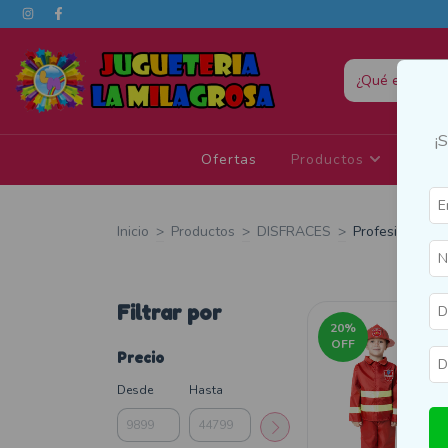
¡
Ofertas
Productos
Eda
Inicio
>
Productos
>
DISFRACES
>
Profesiones
Filtrar por
20
%
OFF
Precio
Desde
Hasta