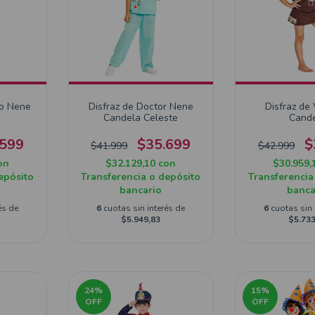
ro Nene
Disfraz de Doctor Nene
Disfraz de
Candela Celeste
Cand
.599
$35.699
$
$41.999
$42.999
on
$32.129,10
con
$30.959,
epósito
Transferencia o depósito
Transferencia
bancario
banca
és de
6
cuotas sin interés de
6
cuotas sin 
$5.949,83
$5.733
24
%
15
%
OFF
OFF