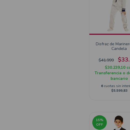
Disfraz de Marine
Candela
$33
$41.999
$30.239,10
c
Transferencia o d
bancario
6
cuotas sin inter
$5.599,83
15
%
OFF