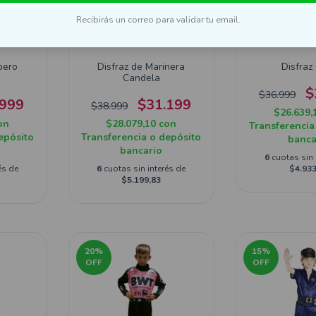
Recibirás un correo para validar tu email.
bero
Disfraz de Marinera
Disfraz
Candela
$
$36.999
.999
$31.199
$38.999
$26.639,
on
$28.079,10
con
Transferencia
epósito
Transferencia o depósito
banca
bancario
6
cuotas sin 
és de
6
cuotas sin interés de
$4.933
$5.199,83
20
%
15
%
OFF
OFF