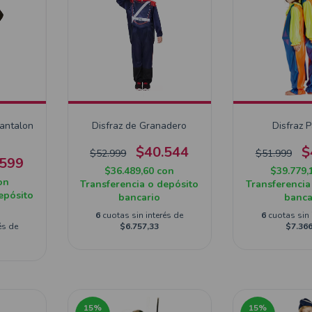
Pantalon
Disfraz de Granadero
Disfraz 
$40.544
$
$52.999
$51.999
.599
$36.489,60
con
$39.779,
on
Transferencia o depósito
Transferencia
epósito
bancario
banca
6
cuotas sin interés de
6
cuotas sin 
és de
$6.757,33
$7.366
15
%
15
%