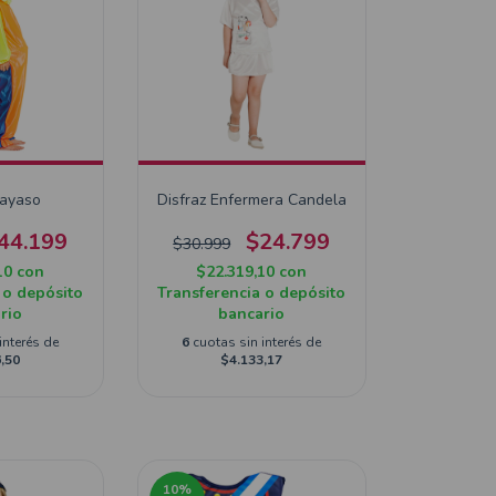
Payaso
Disfraz Enfermera Candela
44.199
$24.799
$30.999
10
con
$22.319,10
con
 o depósito
Transferencia o depósito
rio
bancario
interés de
6
cuotas sin interés de
,50
$4.133,17
10
%