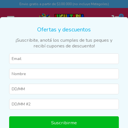
Envio gratis a partir de $100.000 (no incluye Metegoles)
0
Ofertas y descuentos
¡Suscribite, anotá los cumples de tus peques y
recibí cupones de descuento!
Inicio
>
Productos
>
ÁLBUMES Y FIGURITAS
ÁLBUMES Y FIGURITAS
Filtrar
Suscribirme