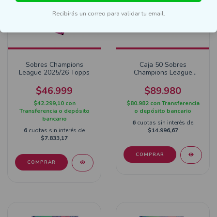
Recibirás un correo para validar tu email.
Sobres Champions
Caja 50 Sobres
League 2025/26 Topps
Champions League
2025/26 Topps
$46.999
$89.980
$42.299,10
con
$80.982
con
Transferencia
Transferencia o depósito
o depósito bancario
bancario
6
cuotas sin interés de
6
cuotas sin interés de
$14.996,67
$7.833,17
COMPRAR