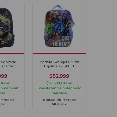
ssic World
Mochila Avengers 30cm
 Espalda 12
Espalda 12 SP031
18
999
$52.999
10
con
$47.699,10
con
 o depósito
Transferencia o depósito
rio
bancario
interés de
6
cuotas sin interés de
,17
$8.833,17