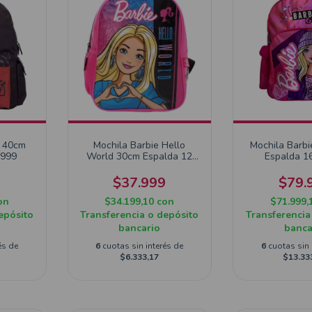
 40cm
Mochila Barbie Hello
Mochila Barbi
3999
World 30cm Espalda 12
Espalda 1
71608
9
$37.999
$79.
on
$34.199,10
con
$71.999,
epósito
Transferencia o depósito
Transferencia
bancario
banca
és de
6
cuotas sin interés de
6
cuotas sin 
$6.333,17
$13.33