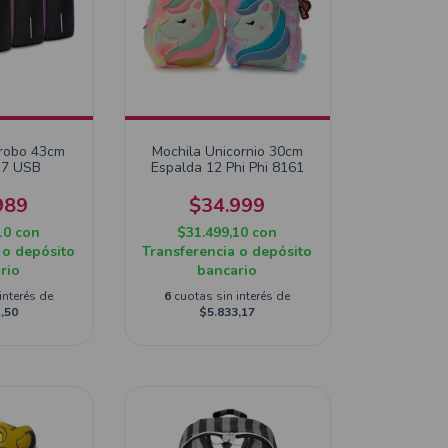
rrobo 43cm
Mochila Unicornio 30cm
17 USB
Espalda 12 Phi Phi 8161
989
$34.999
10
con
$31.499,10
con
 o depósito
Transferencia o depósito
rio
bancario
interés de
6
cuotas sin interés de
,50
$5.833,17