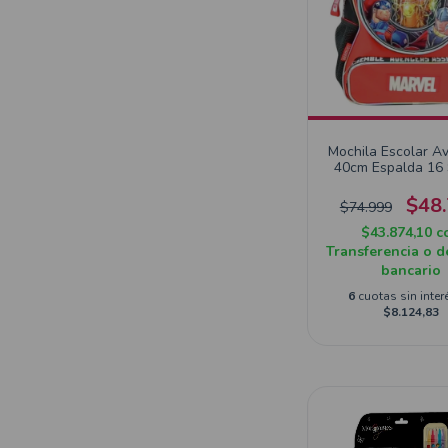
Mochila Escolar A
40cm Espalda 16
$48
$74.999
$43.874,10
c
Transferencia o d
bancario
6
cuotas sin inter
$8.124,83