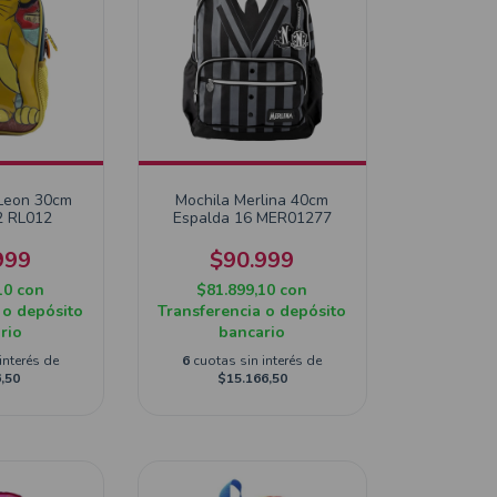
 Leon 30cm
Mochila Merlina 40cm
2 RL012
Espalda 16 MER01277
999
$90.999
10
con
$81.899,10
con
 o depósito
Transferencia o depósito
rio
bancario
interés de
6
cuotas sin interés de
,50
$15.166,50