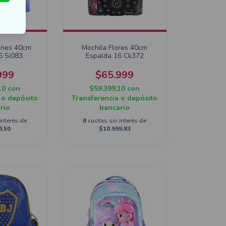
ones 40cm
Mochila Flores 40cm
6 Si083
Espalda 16 Ck372
999
$65.999
10
con
$59.399,10
con
 o depósito
Transferencia o depósito
rio
bancario
interés de
6
cuotas sin interés de
6,50
$10.999,83