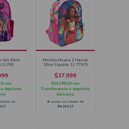
e Girl 40cm
Mochila Moana 2 Hawaii
6 11760
30cm Espalda 12 77979
999
$37.999
10
con
$34.199,10
con
 o depósito
Transferencia o depósito
rio
bancario
interés de
6
cuotas sin interés de
3,17
$6.333,17