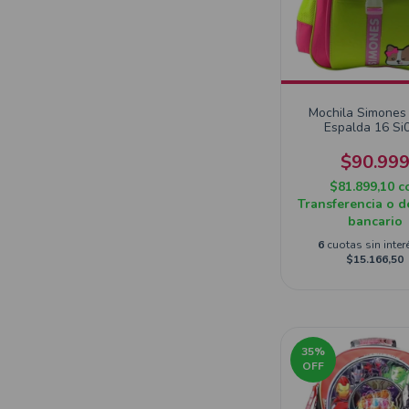
Mochila Simones
Espalda 16 Si
$90.99
$81.899,10
c
Transferencia o d
bancario
6
cuotas sin inter
$15.166,50
35
%
OFF