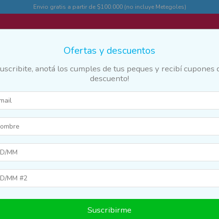
Envio gratis a partir de $100.000 (no incluye Metegoles)
Ofertas y descuentos
Suscribite, anotá los cumples de tus peques y recibí cupones 
descuento!
des
Marcas y franquicias
Destacados
Guia
>
Espalda
Suscribirme