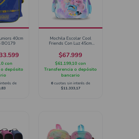
uniors 40cm
Mochila Escolar Cool
6 BO179
Friends Con Luz 45cm
Espalda F1803
33.599
$67.999
10
con
$61.199,10
con
 o depósito
Transferencia o depósito
rio
bancario
interés de
6
cuotas sin interés de
,83
$11.333,17