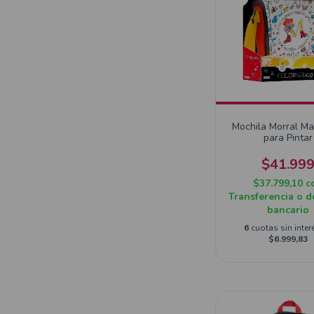
Mochila Morral Ma
para Pintar
$41.99
$37.799,10
c
Transferencia o d
bancario
6
cuotas sin inter
$6.999,83