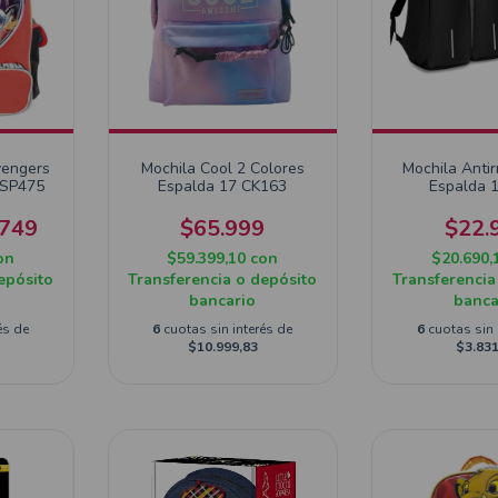
vengers
Mochila Cool 2 Colores
Mochila Anti
 SP475
Espalda 17 CK163
Espalda 
.749
$65.999
$22.
on
$59.399,10
con
$20.690,
epósito
Transferencia o depósito
Transferencia
bancario
banca
és de
6
cuotas sin interés de
6
cuotas sin 
$10.999,83
$3.831