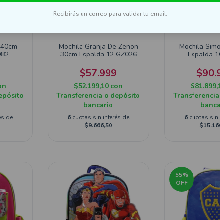
Recibirás un correo para validar tu email.
 40cm
Mochila Granja De Zenon
Mochila Sim
082
30cm Espalda 12 GZ026
Espalda 1
9
$57.999
$90.
on
$52.199,10
con
$81.899,
epósito
Transferencia o depósito
Transferencia
bancario
banca
és de
6
cuotas sin interés de
6
cuotas sin 
$9.666,50
$15.16
55
%
OFF