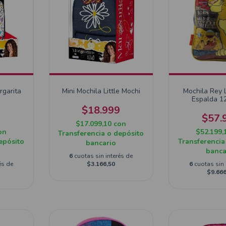
rgarita
Mini Mochila Little Mochi
Mochila Rey
Espalda 1
$18.999
9
$57.
$17.099,10
con
on
$52.199,
Transferencia o depósito
epósito
Transferencia
bancario
banca
6
cuotas sin interés de
és de
$3.166,50
6
cuotas sin 
$9.666