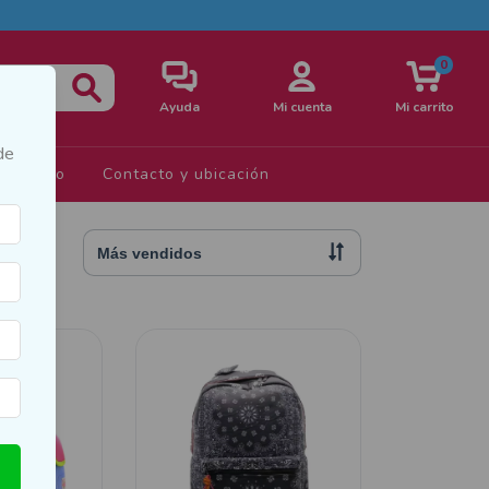
0
Ayuda
Mi cuenta
Mi carrito
de
s de Uso
Contacto y ubicación