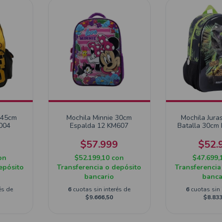
 45cm
Mochila Minnie 30cm
Mochila Jura
004
Espalda 12 KM607
Batalla 30cm
771
9
$57.999
$52.
on
$52.199,10
con
$47.699,
epósito
Transferencia o depósito
Transferencia
bancario
banca
és de
6
cuotas sin interés de
6
cuotas sin 
$9.666,50
$8.833