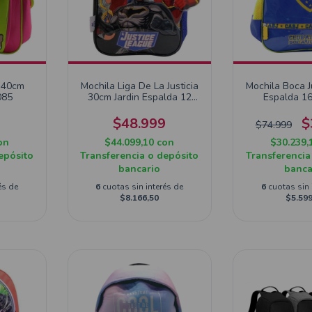
 40cm
Mochila Liga De La Justicia
Mochila Boca J
085
30cm Jardin Espalda 12
Espalda 1
LJ117
9
$48.999
$
$74.999
on
$44.099,10
con
$30.239,
epósito
Transferencia o depósito
Transferencia
bancario
banca
és de
6
cuotas sin interés de
6
cuotas sin 
$8.166,50
$5.599