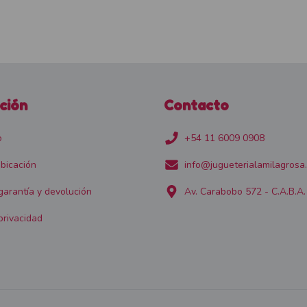
ción
Contacto
o
+54 11 6009 0908
bicación
info@jugueterialamilagrosa
 garantía y devolución
Av. Carabobo 572 - C.A.B.A.
privacidad