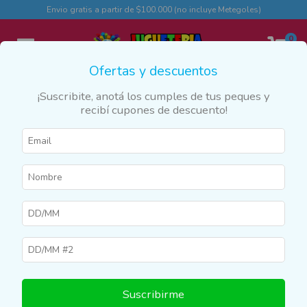
Envio gratis a partir de $100.000 (no incluye Metegoles)
0
Ofertas y descuentos
¡Suscribite, anotá los cumples de tus peques y
recibí cupones de descuento!
Inicio
>
Productos
>
MOCHILAS Y CARTUCHERAS
>
Loncheras
Loncheras
Filtrar
10
%
OFF
Suscribirme