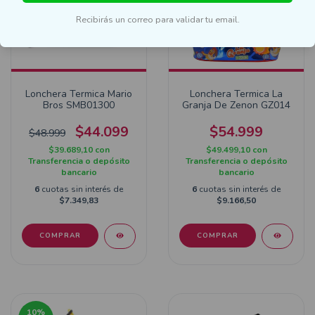
Recibirás un correo para validar tu email.
Lonchera Termica Mario
Lonchera Termica La
Bros SMB01300
Granja De Zenon GZ014
$44.099
$54.999
$48.999
$39.689,10
con
$49.499,10
con
Transferencia o depósito
Transferencia o depósito
bancario
bancario
6
cuotas sin interés de
6
cuotas sin interés de
$7.349,83
$9.166,50
10
%