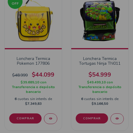
OFF
Lonchera Termica
Lonchera Termica
Pokemon 177806
Tortugas Ninja TN011
$44.099
$54.999
$48.999
$39.689,10
con
$49.499,10
con
Transferencia o depósito
Transferencia o depósito
bancario
bancario
6
cuotas sin interés de
6
cuotas sin interés de
$7.349,83
$9.166,50