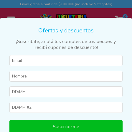
Envio gratis a partir de $100.000 (no incluye Metegoles)
0
Ofertas y descuentos
¡Suscribite, anotá los cumples de tus peques y
recibí cupones de descuento!
Inicio
>
Productos
>
CALZADO
>
Botas
Botas
Filtrar
Suscribirme