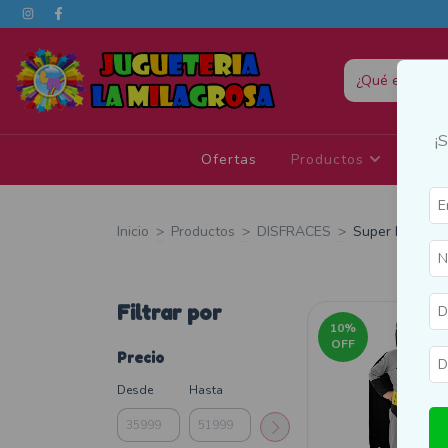
¡
Ofertas
Productos
Eda
Inicio
>
Productos
>
DISFRACES
>
Super Heroes
Filtrar por
10
%
OFF
Precio
Desde
Hasta