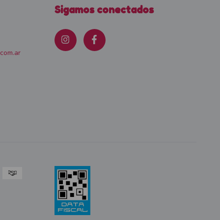
Sigamos conectados
.com.ar