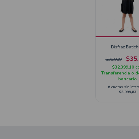
Disfraz Batich
$35
$39.999
$32.399,10
c
Transferencia o d
bancario
6
cuotas sin inter
$5.999,83