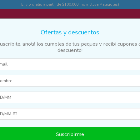
Envio gratis a partir de $100.000 (no incluye Metegoles)
Ofertas y descuentos
Suscribite, anotá los cumples de tus peques y recibí cupones 
descuento!
des
Marcas y franquicias
Destacados
Guia
10
%
10
%
OFF
OFF
Suscribirme