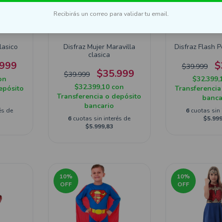
Recibirás un correo para validar tu email.
lasico
Disfraz Mujer Maravilla
Disfraz Flash P
clasica
.999
$
$39.999
$35.999
$39.999
on
$32.399,
$32.399,10
con
epósito
Transferencia
Transferencia o depósito
banca
bancario
és de
6
cuotas sin 
6
cuotas sin interés de
$5.999
$5.999,83
10
%
10
%
OFF
OFF