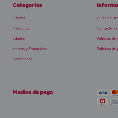
Categorías
Informa
Ofertas
Guias de us
Productos
Contacto y u
Edades
Politicas de
Marcas y Franquicias
Politicas de 
Destacados
Medios de pago