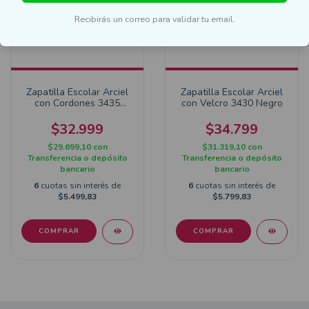
Recibirás un correo para validar tu email.
Zapatilla Escolar Arciel
Zapatilla Escolar Arciel
con Cordones 3435
con Velcro 3430 Negro
Blanco
$32.999
$34.799
$29.699,10
con
$31.319,10
con
Transferencia o depósito
Transferencia o depósito
bancario
bancario
6
cuotas sin interés de
6
cuotas sin interés de
$5.499,83
$5.799,83
COMPRAR
COMPRAR