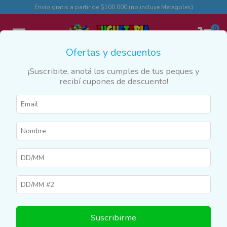
Envio gratis a partir de $100.000 (no incluye Metegoles)
0
Ofertas y descuentos
¡Suscribite, anotá los cumples de tus peques y
recibí cupones de descuento!
Inicio
>
Productos
>
COLEGIO Y LIBRERÍA
>
Calzado Escolar
Calzado Escolar
Filtrar
Suscribirme